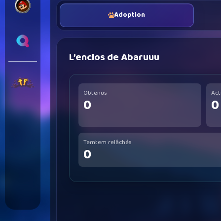
Adoption
L’enclos de Abaruuu
Obtenus
Act
0
0
Temtem relâchés
0