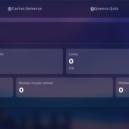
Cartes Universe
Quenca Quiz
ifs
Luma
0
0%
Niveau moyen actuel
Meille
0
0